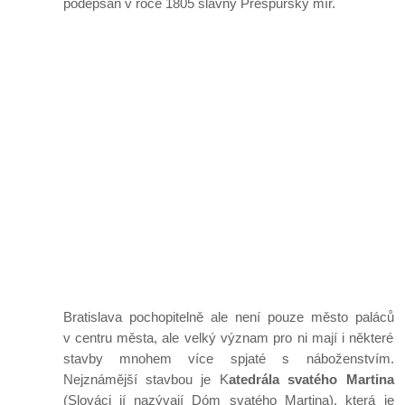
podepsán v roce 1805 slavný Prešpurský mír.
Bratislava pochopitelně ale není pouze město paláců
v centru města, ale velký význam pro ni mají i některé
stavby mnohem více spjaté s náboženstvím.
Nejznámější stavbou je K
atedrála svatého Martina
(Slováci jí nazývají Dóm svatého Martina), která je