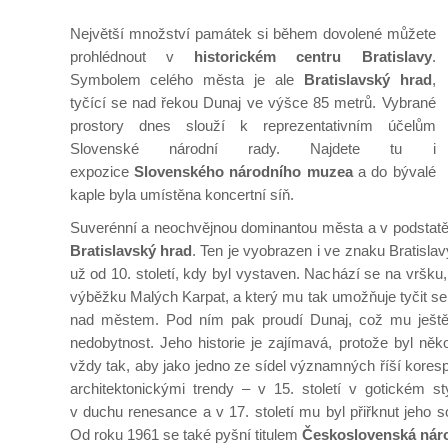
Největší množství památek si během dovolené můžete
prohlédnout v
historickém centru Bratislavy
.
Symbolem celého města je ale
Bratislavský hrad
,
tyčící se nad řekou Dunaj ve výšce 85 metrů. Vybrané
prostory dnes slouží k reprezentativním účelům
Slovenské národní rady. Najdete tu i
expozice
Slovenského národního muzea
a do bývalé
kaple byla umístěna koncertní síň.
Suverénní a neochvějnou dominantou města a v podstatě
Bratislavský hrad
. Ten je vyobrazen i ve znaku Bratislavy 
už od 10. století, kdy byl vystaven. Nachází se na vršku, 
výběžku Malých Karpat, a který mu tak umožňuje tyčit se
nad městem. Pod ním pak proudí Dunaj, což mu ještě 
nedobytnost. Jeho historie je zajímavá, protože byl něko
vždy tak, aby jako jedno ze sídel významných říší kores
architektonickými trendy – v 15. století v gotickém sty
v duchu renesance a v 17. století mu byl přiřknut jeho 
Od roku 1961 se také pyšní titulem
Československá nár