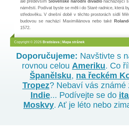
ale především
Slovenské národní divadlo
nacházející 
náměstí. Podívat byste se měli i do Staré radnice, která 
středověku. V dnešní době v těchto prostorách sídlí 
budovou se nachází Maximiliánova nebo také
Roland
1572.
Copyright © 2026
Bratislava
|
Mapa stránek
Doporučujeme:
Navštivte s 
rovnou celou
Ameriku
. Co ř
Španělsku
,
na řeckém Ko
Tropez
? Nebaví vás známé 
Indie
... Podívejte se do
it
Moskvy
. Ať je léto nebo zim