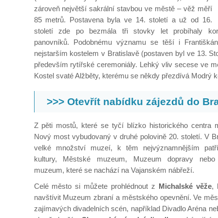
zároveň největší sakrální stavbou ve městě – věž měří
85 metrů. Postavena byla ve 14. století a už od 16.
století zde po bezmála tři stovky let probíhaly k
panovníků. Podobnému významu se těší i Františkáns
nejstarším kostelem v Bratislavě (postaven byl ve 13. Sto
především rytířské ceremoniály. Lehký vliv secese ve m
Kostel svaté Alžběty, kterému se někdy přezdívá Modrý ko
>>> Otevřít nabídku zájezdů do Bra
Z pěti mostů, které se tyčí blízko historického centra 
Nový most vybudovaný v druhé polovině 20. století. V Br
velké množství muzeí, k těm nejvýznamnějším pat
kultury, Městské muzeum, Muzeum dopravy nebo 
muzeum, které se nachází na Vajanském nábřeží.
Celé město si můžete prohlédnout z
Michalské věže
,
navštívit Muzeum zbraní a městského opevnění. Ve měst
zajímavých divadelních scén, například Divadlo Aréna ne