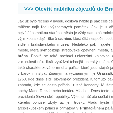
>>> Otevřít nabídku zájezdů do Bra
Jak už bylo řečeno v úvodu, doslova nabité je pak celé ce
můžete najít řadu významných památek. Jak je u vě
největší památkou starého města je vždy samotná radnice
výjimkou a zdejší
Stará radnice
, která čítá nespočet bud
sídlem bratislavského muzea. Nedaleko pak najdete 
městě, která symbolizuje středověké opevnění města, a
brána
. Poblíž se také nachází univerzitní knihovna 
v minulosti několikrát využíval tehdejší uherský sněm. 
také charakterizováno mnoha paláci, které jsou stejně j
v barokním stylu. Známým a významným je
Grassalk
1760, kde dnes sídlí slovenský prezident. K tomuto palá
zahrada, kde se často pořádají různé koncerty. Můžete
sochy Marie Terezie nebo fontánu Mladost. Dnes tento pa
prezidenta Slovenské republiky. Výlet si můžete udělat i 
kterého bohužel zbyly už jen trosky. Vládu byste 
arcibiskupském paláci a primátora v
Primaciálném palá